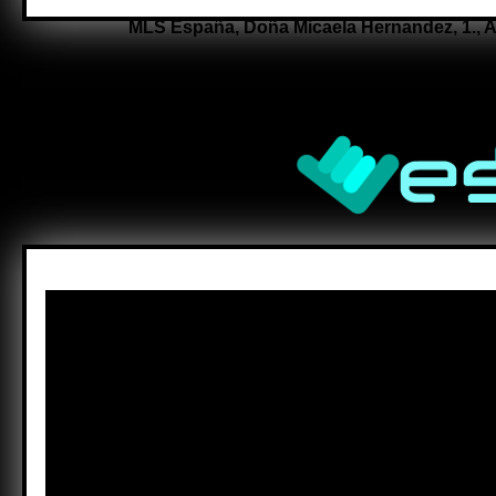
MLS España,
Doña Micaela Hernandez, 1.,
A