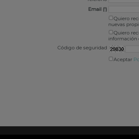
Email
Quiero rec
nuevas prop
Quiero reci
información 
Código de seguridad
Aceptar
Po