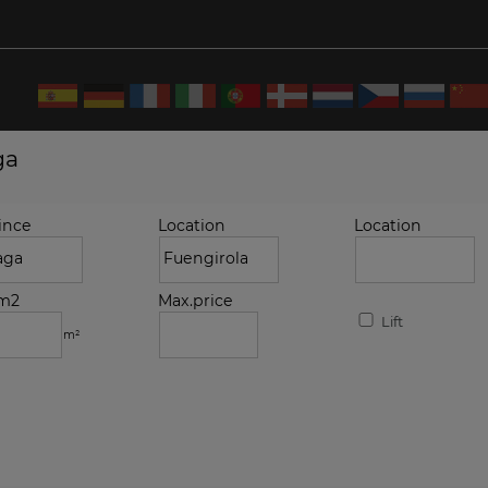
ga
ince
Location
Location
.m2
Max.price
Lift
m²