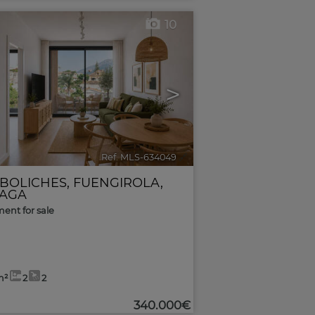
10
>
Ref. MLS-634049
🔗
 BOLICHES
,
FUENGIROLA
,
AGA
ent for sale
m²
2
2
340.000€