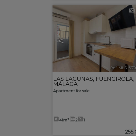
<
Ref. MLS-633
LAS LAGUNAS
,
FUENGIROLA
,
MÁLAGA
Apartment for sale
41m²
2
1
255