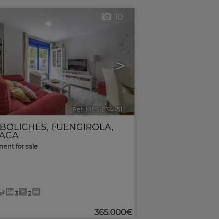
10
>
Ref. MLS-634451
🔗
 BOLICHES
,
FUENGIROLA
,
AGA
ent for sale
m²
3
2
365.000€