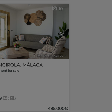
10
>
Ref. MLS-634336
🔗
NGIROLA
,
MÁLAGA
ent for sale
m²
2
2
495.000€