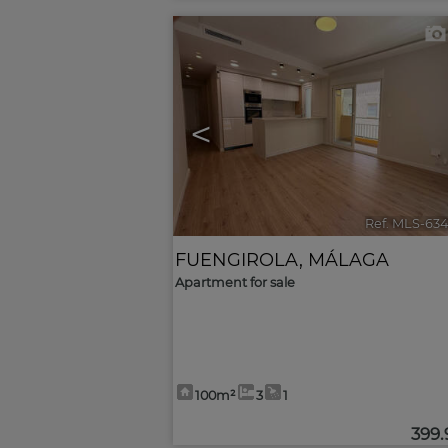
<
Ref. MLS-63
FUENGIROLA
,
MÁLAGA
Apartment for sale
100m²
3
1
399