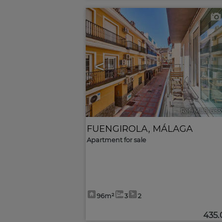
<
Ref. MLS-633
FUENGIROLA
,
MÁLAGA
Apartment for sale
96m²
3
2
435