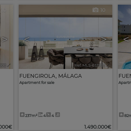
10
10
>
<
>
<
800
🔗
Ref. MLS-633795
🔗
FUENGIROLA
,
MÁLAGA
FUE
Apartment for sale
Apartm
237m²
4
4
82
.000€
1.490.000€