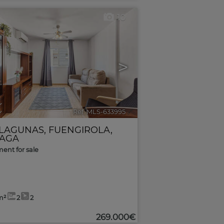
10
>
Ref. MLS-633995
🔗
 LAGUNAS
,
FUENGIROLA
,
AGA
ent for sale
m²
2
2
269.000€