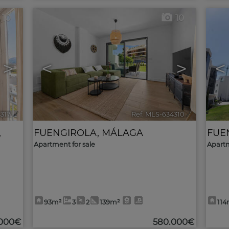
10
10
>
<
>
<
4317
🔗
Ref. MLS-634310
🔗
,
FUENGIROLA
,
MÁLAGA
FUE
Apartment for sale
Apartm
93m²
3
2
139m²
114
000€
580.000€