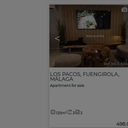
<
Ref. MLS-634
LOS PACOS
,
FUENGIROLA
,
MÁLAGA
Apartment for sale
125m²
3
3
498.