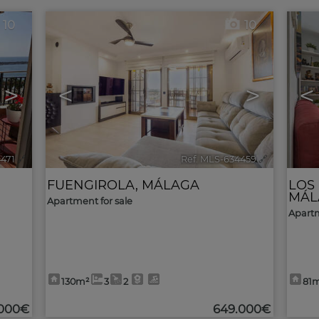
10
10
>
<
>
<
4471
🔗
Ref. MLS-634459
🔗
FUENGIROLA
,
MÁLAGA
LOS
MÁL
Apartment for sale
Apartm
130m²
3
2
81
.000€
649.000€