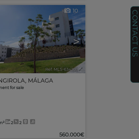
10
CONTACT U
>
Ref. MLS-634203
🔗
NGIROLA
,
MÁLAGA
ent for sale
m²
2
2
560.000€