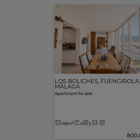
<
Ref. MLS-63
LOS BOLICHES
,
FUENGIROLA
MÁLAGA
Apartment for sale
148m²
4
2
800.