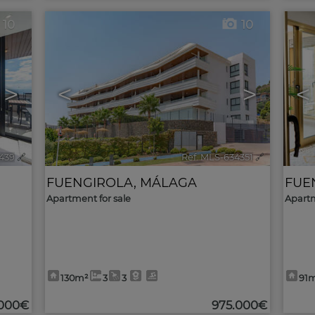
10
10
>
<
>
<
439
🔗
Ref. MLS-634351
🔗
FUENGIROLA
,
MÁLAGA
FUE
Apartment for sale
Apartm
130m²
3
3
91
.000€
975.000€