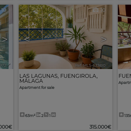
10
10
>
<
>
<
972
🔗
Ref. MLS-633810
🔗
LAS LAGUNAS
,
FUENGIROLA
,
FUE
MÁLAGA
Apartm
Apartment for sale
63m²
2
1
13
.000€
315.000€