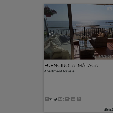
<
Ref. MLS-63
FUENGIROLA
,
MÁLAGA
Apartment for sale
71m²
2
1
395