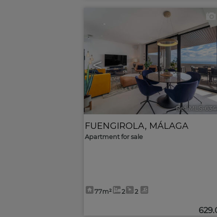
<
Ref. MLS-634
FUENGIROLA
,
MÁLAGA
Apartment for sale
77m²
2
2
629