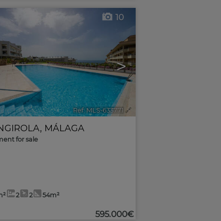
10
>
Ref. MLS-633771
🔗
NGIROLA
,
MÁLAGA
ent for sale
m²
2
2
54m²
595.000€