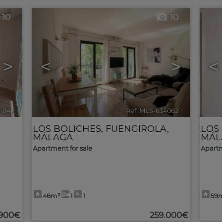
10
10
>
<
>
<
4184
🔗
Ref. MLS-634062
🔗
LOS BOLICHES
,
FUENGIROLA
,
LOS
MÁLAGA
MÁL
Apartment for sale
Apartm
46m²
1
1
59
.900€
259.000€