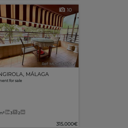
10
>
Ref. MLS-633802
🔗
NGIROLA
,
MÁLAGA
ent for sale
5m²
3
2
315.000€