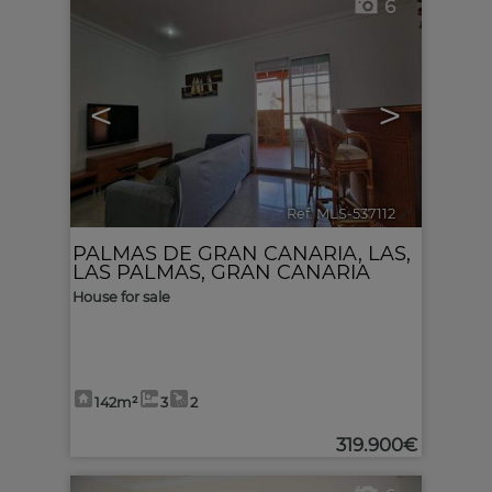
6
<
>
Ref. MLS-537112
🔗
PALMAS DE GRAN CANARIA, LAS
,
LAS PALMAS, GRAN CANARIA
House for sale
142m²
3
2
319.900€