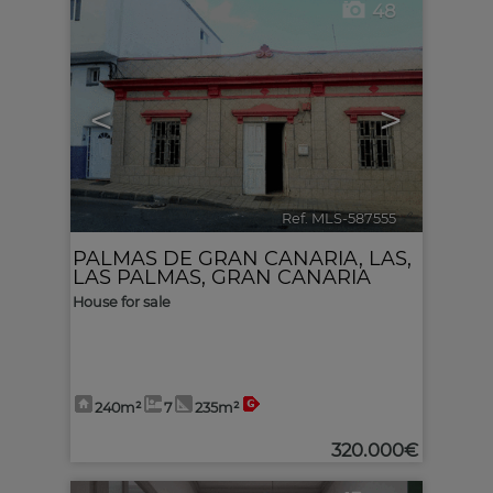
48
<
>
Ref. MLS-587555
🔗
PALMAS DE GRAN CANARIA, LAS
,
LAS PALMAS, GRAN CANARIA
House for sale
240m²
7
235m²
320.000€