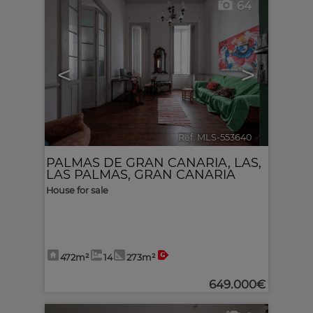
64
<
>
Ref. MLS-553640
🔗
PALMAS DE GRAN CANARIA, LAS
,
LAS PALMAS, GRAN CANARIA
House for sale
472m²
14
273m²
649.000€