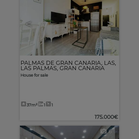
<
>
Ref. MLS-535177
🔗
PALMAS DE GRAN CANARIA, LAS
,
LAS PALMAS, GRAN CANARIA
House for sale
37m²
1
1
175.000€
6