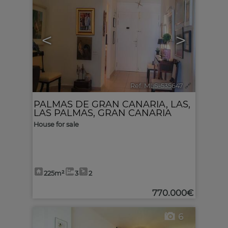
<
>
Ref. MLS-535647
🔗
PALMAS DE GRAN CANARIA, LAS
,
LAS PALMAS, GRAN CANARIA
House for sale
225m²
3
2
770.000€
6