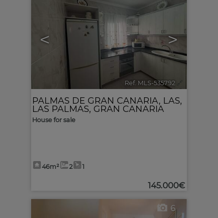
<
>
Ref. MLS-535792
🔗
PALMAS DE GRAN CANARIA, LAS
,
LAS PALMAS, GRAN CANARIA
House for sale
46m²
2
1
145.000€
6