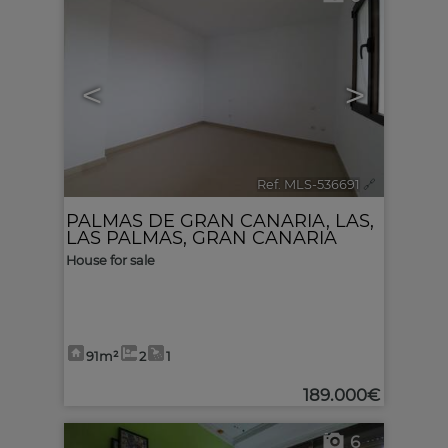
<
>
Ref. MLS-536691
🔗
PALMAS DE GRAN CANARIA, LAS
,
LAS PALMAS, GRAN CANARIA
House for sale
91m²
2
1
189.000€
6