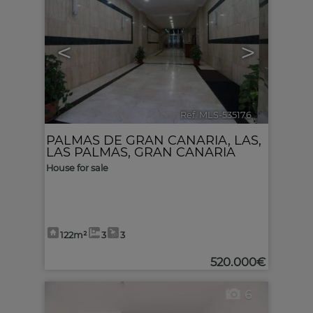
<
>
Ref. MLS-535176
🔗
PALMAS DE GRAN CANARIA, LAS
,
LAS PALMAS, GRAN CANARIA
House for sale
122m²
3
3
520.000€
6