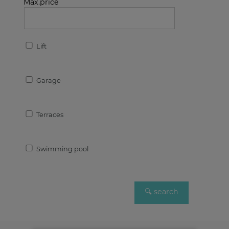
Max.price
Lift
Garage
Terraces
Swimming pool