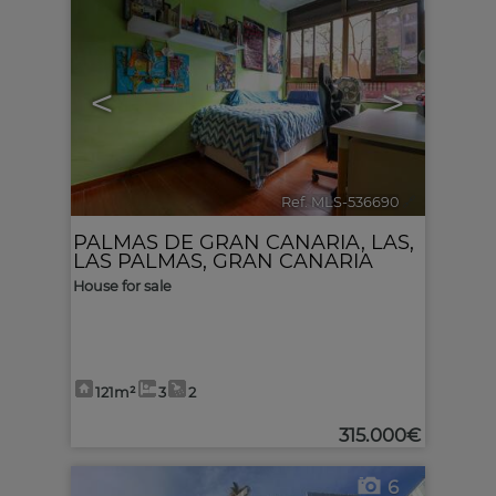
<
>
Ref. MLS-536690
🔗
PALMAS DE GRAN CANARIA, LAS
,
LAS PALMAS, GRAN CANARIA
House for sale
121m²
3
2
315.000€
6