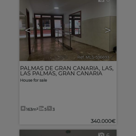
6
<
>
Ref. MLS-536693
🔗
PALMAS DE GRAN CANARIA, LAS
,
LAS PALMAS, GRAN CANARIA
House for sale
163m²
5
3
340.000€
6