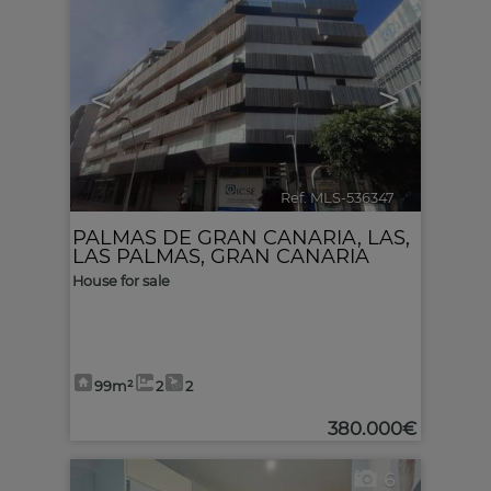
<
>
Ref. MLS-536347
🔗
PALMAS DE GRAN CANARIA, LAS
,
LAS PALMAS, GRAN CANARIA
House for sale
99m²
2
2
380.000€
6