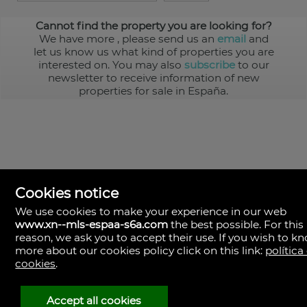
Cannot find the property you are looking for?
We have more
, please send us an
email
and
let us know us what kind of properties you are
interested on. You may also
subscribe
to our
newsletter to receive information of new
properties for sale in España.
Cookies notice
We use cookies to make your experience in our web
www.xn--mls-espaa-s6a.com
the best possible. For this
MLS España
reason, we ask you to accept their use. If you wish to k
Doña Micaela Hernandez, 1.
more about our cookies policy click on this link:
política
Arrecife, Las Palmas
Spain
cookies
.
+34
928
Accept all cookies
30