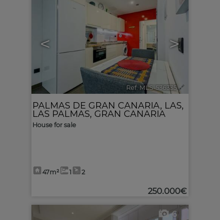
<
>
Ref. MLS-536335
🔗
PALMAS DE GRAN CANARIA, LAS
,
LAS PALMAS, GRAN CANARIA
House for sale
47m²
1
2
250.000€
6