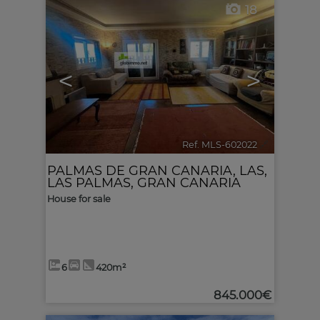
18
<
>
Ref. MLS-602022
🔗
PALMAS DE GRAN CANARIA, LAS
,
LAS PALMAS, GRAN CANARIA
House for sale
6
420m²
845.000€