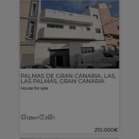
4
<
>
Ref. MLS-626824
🔗
PALMAS DE GRAN CANARIA, LAS
,
LAS PALMAS, GRAN CANARIA
House for sale
125m²
3
1
210.000€