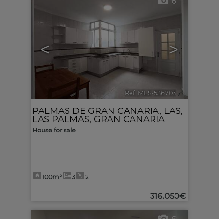
6
<
>
Ref. MLS-536703
🔗
PALMAS DE GRAN CANARIA, LAS
,
LAS PALMAS, GRAN CANARIA
House for sale
100m²
3
2
316.050€