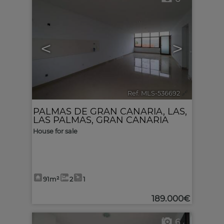
<
>
Ref. MLS-536692
🔗
PALMAS DE GRAN CANARIA, LAS
,
LAS PALMAS, GRAN CANARIA
House for sale
91m²
2
1
189.000€
6