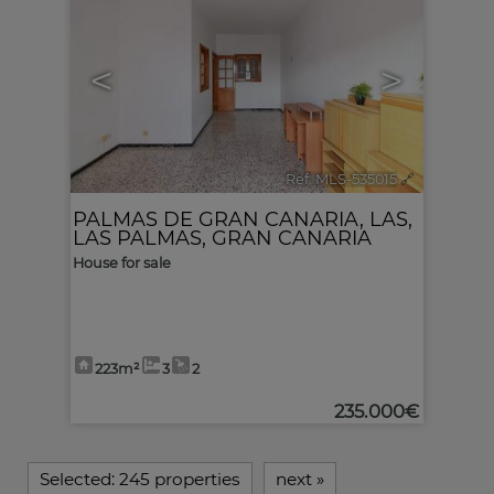
<
>
Ref. MLS-535015
🔗
PALMAS DE GRAN CANARIA, LAS
,
LAS PALMAS, GRAN CANARIA
House for sale
223m²
3
2
235.000€
Selected:
245 properties
next
»