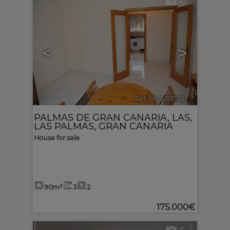
6
<
>
Ref. MLS-537111
🔗
PALMAS DE GRAN CANARIA, LAS
,
LAS PALMAS, GRAN CANARIA
House for sale
90m²
3
2
175.000€