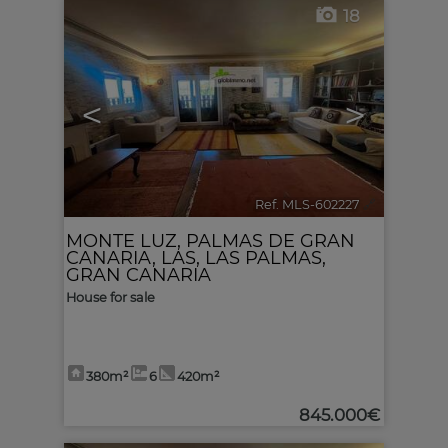
18
<
>
Ref. MLS-602227
🔗
MONTE LUZ
,
PALMAS DE GRAN
CANARIA, LAS
,
LAS PALMAS,
GRAN CANARIA
House for sale
380m²
6
420m²
845.000€