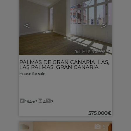
<
>
Ref. MLS-536098
🔗
PALMAS DE GRAN CANARIA, LAS
,
LAS PALMAS, GRAN CANARIA
House for sale
164m²
4
3
575.000€
6