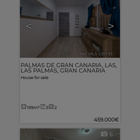
<
>
Ref. MLS-535793
🔗
PALMAS DE GRAN CANARIA, LAS
,
LAS PALMAS, GRAN CANARIA
House for sale
199m²
5
2
459.000€
6