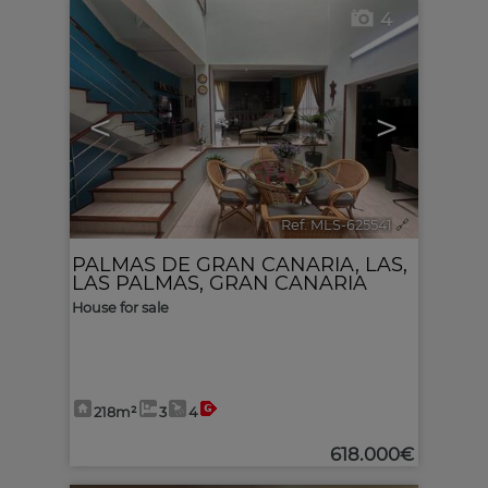
4
<
>
Ref. MLS-625541
🔗
PALMAS DE GRAN CANARIA, LAS
,
LAS PALMAS, GRAN CANARIA
House for sale
218m²
3
4
618.000€