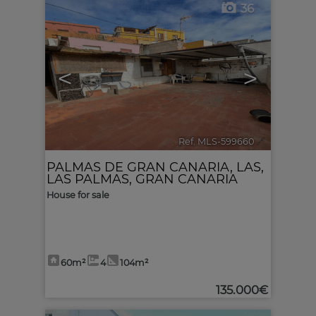
36
<
>
Ref. MLS-599660
🔗
PALMAS DE GRAN CANARIA, LAS
,
LAS PALMAS, GRAN CANARIA
House for sale
60m²
4
104m²
135.000€