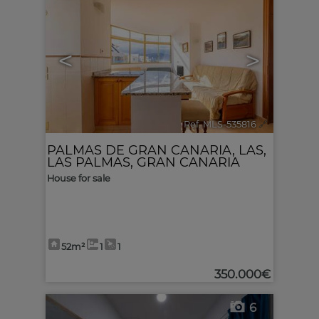
<
>
Ref. MLS-535816
🔗
PALMAS DE GRAN CANARIA, LAS
,
LAS PALMAS, GRAN CANARIA
House for sale
52m²
1
1
350.000€
6