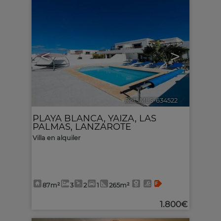
<
>
Ref.. MLS-634522
🔗
PLAYA BLANCA
,
YAIZA
,
LAS
PALMAS, LANZAROTE
Villa en alquiler
87m²
3
2
1
265m²
1.800€