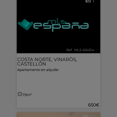
1
Ref.. MLS-634514
🔗
COSTA NORTE
,
VINARÒS
,
CASTELLÓN
Apartamento en alquiler
75m²
650€