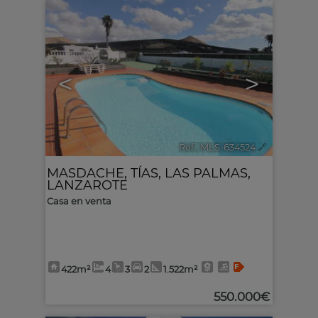
<
>
Ref.. MLS-634524
🔗
MASDACHE
,
TÍAS
,
LAS PALMAS,
LANZAROTE
Casa en venta
422m²
4
3
2
1.522m²
550.000€