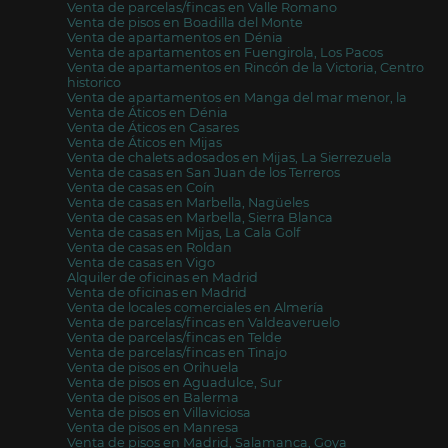
Venta de parcelas/fincas en Valle Romano
Venta de pisos en Boadilla del Monte
Venta de apartamentos en Dénia
Venta de apartamentos en Fuengirola, Los Pacos
Venta de apartamentos en Rincón de la Victoria, Centro
historico
Venta de apartamentos en Manga del mar menor, la
Venta de Áticos en Dénia
Venta de Áticos en Casares
Venta de Áticos en Mijas
Venta de chalets adosados en Mijas, La Sierrezuela
Venta de casas en San Juan de los Terreros
Venta de casas en Coín
Venta de casas en Marbella, Nagüeles
Venta de casas en Marbella, Sierra Blanca
Venta de casas en Mijas, La Cala Golf
Venta de casas en Roldan
Venta de casas en Vigo
Alquiler de oficinas en Madrid
Venta de oficinas en Madrid
Venta de locales comerciales en Almería
Venta de parcelas/fincas en Valdeaveruelo
Venta de parcelas/fincas en Telde
Venta de parcelas/fincas en Tinajo
Venta de pisos en Orihuela
Venta de pisos en Aguadulce, Sur
Venta de pisos en Balerma
Venta de pisos en Villaviciosa
Venta de pisos en Manresa
Venta de pisos en Madrid, Salamanca, Goya