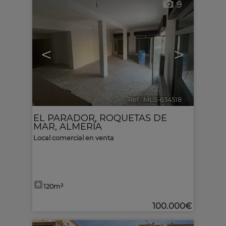
9
<
>
Ref.. MLS-634518
🔗
EL PARADOR
,
ROQUETAS DE
MAR
,
ALMERÍA
Local comercial en venta
120m²
100.000€