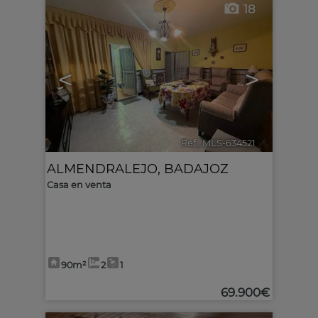
18
<
>
Ref.. MLS-634521
🔗
ALMENDRALEJO
,
BADAJOZ
Casa en venta
90m²
2
1
69.900€