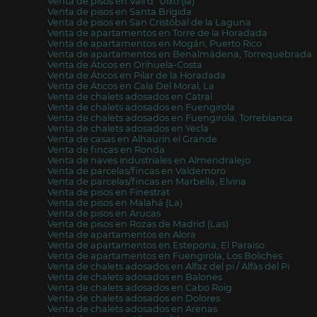
Venta de pisos en Vall d´Uixó (la)
Venta de pisos en Santa Brígida
Venta de pisos en San Cristóbal de la Laguna
Venta de apartamentos en Torre de la Horadada
Venta de apartamentos en Mogán, Puerto Rico
Venta de apartamentos en Benalmádena, Torrequebrada
Venta de Áticos en Orihuela-Costa
Venta de Áticos en Pilar de la Horadada
Venta de Áticos en Cala Del Moral, La
Venta de chalets adosados en Catral
Venta de chalets adosados en Fuengirola
Venta de chalets adosados en Fuengirola, Torreblanca
Venta de chalets adosados en Yecla
Venta de casas en Alhaurín el Grande
Venta de fincas en Ronda
Venta de naves industriales en Almendralejo
Venta de parcelas/fincas en Valdemoro
Venta de parcelas/fincas en Marbella, Elviria
Venta de pisos en Finestrat
Venta de pisos en Malahá (La)
Venta de pisos en Arucas
Venta de pisos en Rozas de Madrid (Las)
Venta de apartamentos en Alora
Venta de apartamentos en Estepona, El Paraiso
Venta de apartamentos en Fuengirola, Los Boliches
Venta de chalets adosados en Alfaz del pi / Alfàs del Pi
Venta de chalets adosados en Balones
Venta de chalets adosados en Cabo Roig
Venta de chalets adosados en Dolores
Venta de chalets adosados en Arenas