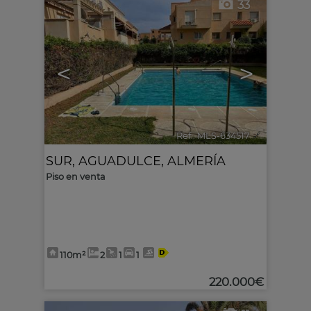
33
<
>
Ref.. MLS-634517
🔗
SUR
,
AGUADULCE
,
ALMERÍA
Piso en venta
110m²
2
1
1
220.000€