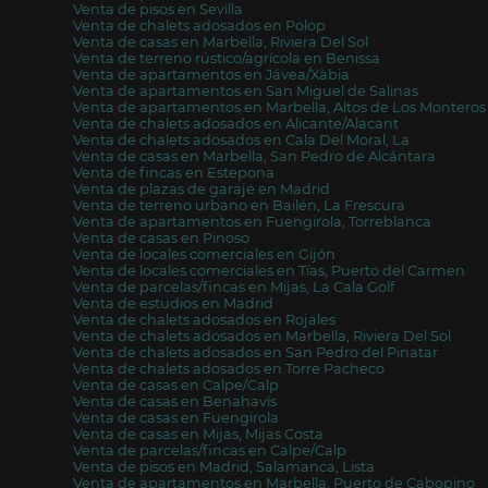
Venta de pisos en Sevilla
Venta de chalets adosados en Polop
Venta de casas en Marbella, Riviera Del Sol
Venta de terreno rústico/agrícola en Benissa
Venta de apartamentos en Jávea/Xàbia
Venta de apartamentos en San Miguel de Salinas
Venta de apartamentos en Marbella, Altos de Los Monteros
Venta de chalets adosados en Alicante/Alacant
Venta de chalets adosados en Cala Del Moral, La
Venta de casas en Marbella, San Pedro de Alcántara
Venta de fincas en Estepona
Venta de plazas de garaje en Madrid
Venta de terreno urbano en Bailén, La Frescura
Venta de apartamentos en Fuengirola, Torreblanca
Venta de casas en Pinoso
Venta de locales comerciales en Gijón
Venta de locales comerciales en Tías, Puerto del Carmen
Venta de parcelas/fincas en Mijas, La Cala Golf
Venta de estudios en Madrid
Venta de chalets adosados en Rojales
Venta de chalets adosados en Marbella, Riviera Del Sol
Venta de chalets adosados en San Pedro del Pinatar
Venta de chalets adosados en Torre Pacheco
Venta de casas en Calpe/Calp
Venta de casas en Benahavís
Venta de casas en Fuengirola
Venta de casas en Mijas, Mijas Costa
Venta de parcelas/fincas en Calpe/Calp
Venta de pisos en Madrid, Salamanca, Lista
Venta de apartamentos en Marbella, Puerto de Cabopino