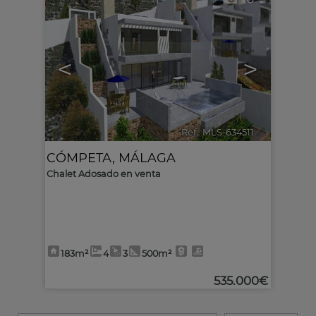
<
>
Ref.. MLS-634511
🔗
CÓMPETA
,
MÁLAGA
Chalet Adosado en venta
183m²
4
3
500m²
535.000€