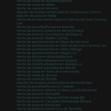
Venta de casas en Alicante/Alacant
Venta de casas en Altea
Venta de casas en Almería
Alquiler de locales comerciales en Salamanca, Centro
Alquiler de pisos en Telde
Venta de locales comerciales en Palmas de Gran Canaria,
Las
Venta de parcelas/fincas en Abanilla
Venta de terreno urbano en Almendralejo
Venta de pisos en Guardamar del Segura
Venta de pisos en Bailén, Centro
Venta de apartamentos en Playa de San Juan
Venta de apartamentos en Palmas de Gran Canaria, Las
Venta de apartamentos en Vélez-Málaga
Venta de apartamentos en Pagan, Lo
Venta de Áticos en Alicante/Alacant
Venta de chalets adosados en Mojácar
Venta de chalets adosados en Atalaya, La
Venta de chalets adosados en Ronda
Venta de casas en Torre de la Horadada
Venta de casas en Arucas
Venta de casas en Ronda
Alquiler de locales comerciales en Almendralejo
Venta de parcelas/fincas en Casares
Venta de terreno urbano en Riera, La (Riudarenes)
Venta de pisos en Benijófar
Venta de pisos en Villajoyosa/Vila Joiosa (la)
Venta de pisos en Canyelles Almadraba (Roses)
Venta de pisos en Estepona
Venta de pisos en Santa Cruz de Tenerife