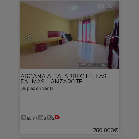
26
<
>
Ref.. MLS-634526
🔗
ARGANA ALTA
,
ARRECIFE
,
LAS
PALMAS, LANZAROTE
Dúplex en venta
85m²
3
2
260.000€