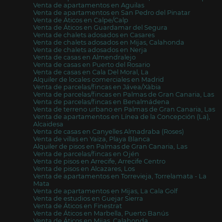
Venta de apartamentos en Aguilas
Venta de apartamentos en San Pedro del Pinatar
Venta de Áticos en Calpe/Calp
Venta de Áticos en Guardamar del Segura
Venta de chalets adosados en Casares
Venta de chalets adosados en Mijas, Calahonda
Venta de chalets adosados en Nerja
Venta de casas en Almendralejo
Venta de casas en Puerto del Rosario
Venta de casas en Cala Del Moral, La
Alquiler de locales comerciales en Madrid
Venta de parcelas/fincas en Jávea/Xàbia
Venta de parcelas/fincas en Palmas de Gran Canaria, Las
Venta de parcelas/fincas en Benalmádena
Venta de terreno urbano en Palmas de Gran Canaria, Las
Venta de apartamentos en Línea de la Concepción (La),
Alcaidesa
Venta de casas en Canyelles Almadraba (Roses)
Venta de villas en Yaiza, Playa Blanca
Alquiler de pisos en Palmas de Gran Canaria, Las
Venta de parcelas/fincas en Ojén
Venta de pisos en Arrecife, Arrecife Centro
Venta de pisos en Alcazares, Los
Venta de apartamentos en Torrevieja, Torrelamata - La
Mata
Venta de apartamentos en Mijas, La Cala Golf
Venta de estudios en Guejar Sierra
Venta de Áticos en Finestrat
Venta de Áticos en Marbella, Puerto Banús
Venta de Áticos en Mijas, Calahonda