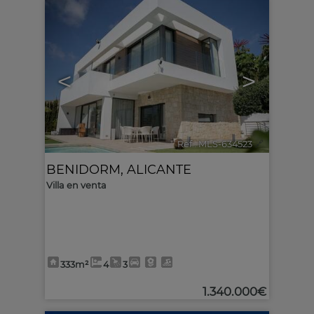
<
>
Ref.. MLS-634523
🔗
BENIDORM
,
ALICANTE
Villa en venta
333m²
4
3
1.340.000€