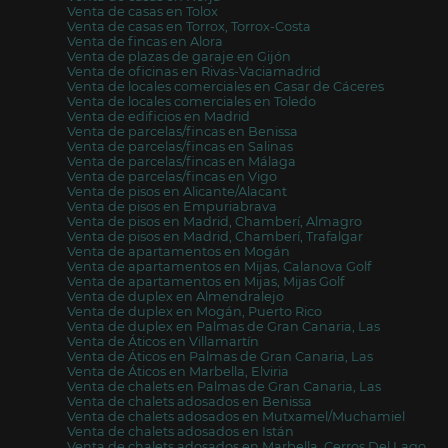
Venta de casas en Tolox
Venta de casas en Torrox, Torrox-Costa
Venta de fincas en Alora
Venta de plazas de garaje en Gijón
Venta de oficinas en Rivas-Vaciamadrid
Venta de locales comerciales en Casar de Cáceres
Venta de locales comerciales en Toledo
Venta de edificios en Madrid
Venta de parcelas/fincas en Benissa
Venta de parcelas/fincas en Salinas
Venta de parcelas/fincas en Málaga
Venta de parcelas/fincas en Vigo
Venta de pisos en Alicante/Alacant
Venta de pisos en Empuriabrava
Venta de pisos en Madrid, Chamberí, Almagro
Venta de pisos en Madrid, Chamberí, Trafalgar
Venta de apartamentos en Mogán
Venta de apartamentos en Mijas, Calanova Golf
Venta de apartamentos en Mijas, Mijas Golf
Venta de duplex en Almendralejo
Venta de duplex en Mogán, Puerto Rico
Venta de duplex en Palmas de Gran Canaria, Las
Venta de Áticos en Villamartín
Venta de Áticos en Palmas de Gran Canaria, Las
Venta de Áticos en Marbella, Elviria
Venta de chalets en Palmas de Gran Canaria, Las
Venta de chalets adosados en Benissa
Venta de chalets adosados en Mutxamel/Muchamiel
Venta de chalets adosados en Istán
Venta de chalets adosados en Marbella, Cerros Del Lago