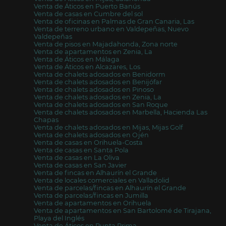
Venta de Áticos en Puerto Banús
Venta de casas en Cumbre del sol
Venta de oficinas en Palmas de Gran Canaria, Las
Venta de terreno urbano en Valdepeñas, Nuevo
Valdepeñas
Venta de pisos en Majadahonda, Zona norte
Venta de apartamentos en Zenia, La
Venta de Áticos en Málaga
Venta de Áticos en Alcazares, Los
Venta de chalets adosados en Benidorm
Venta de chalets adosados en Benijófar
Venta de chalets adosados en Pinoso
Venta de chalets adosados en Zenia, La
Venta de chalets adosados en San Roque
Venta de chalets adosados en Marbella, Hacienda Las
Chapas
Venta de chalets adosados en Mijas, Mijas Golf
Venta de chalets adosados en Ojén
Venta de casas en Orihuela-Costa
Venta de casas en Santa Pola
Venta de casas en La Oliva
Venta de casas en San Javier
Venta de fincas en Alhaurín el Grande
Venta de locales comerciales en Valladolid
Venta de parcelas/fincas en Alhaurín el Grande
Venta de parcelas/fincas en Jumilla
Venta de apartamentos en Orihuela
Venta de apartamentos en San Bartolomé de Tirajana,
Playa del Inglés
Venta de Áticos en Punta Prima