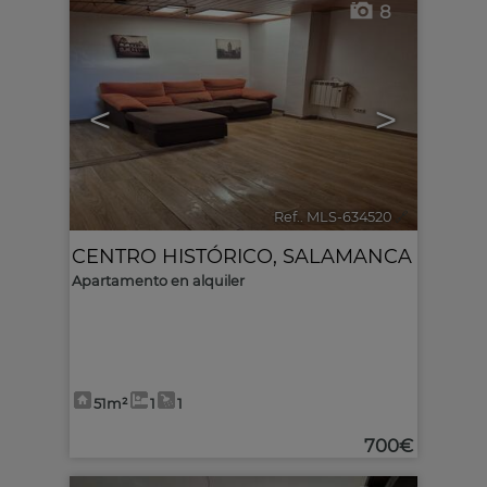
8
<
>
Ref.. MLS-634520
🔗
CENTRO HISTÓRICO
,
SALAMANCA
Apartamento en alquiler
51m²
1
1
700€