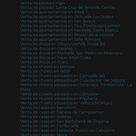
Venta de pisos en Vigo
Venta de pisos en Santa Cruz de Tenerife, Centro
Venta de apartamentos en Altea
Venta de apartamentos en Orihuela, Los Dolses
Venta de apartamentos en San Roque
Venta de apartamentos en Tías, Puerto del Carmen
Venta de apartamentos en Marbella, Sierra Blanca
Venta de apartamentos en Rincón de la Victoria
Venta de apartamentos en Valle Romano
Venta de Áticos en Villajoyosa/Vila Joiosa (la)
Venta de Áticos en Casares
Venta de Áticos en Marbella, San Pedro de Alcántara
Venta de Áticos en Mijas, Mijas Costa
Venta de Áticos en Ojén
Venta de chalets en Benissa
Venta de chalets en Telde
Venta de chalets adosados en Campello (el)
Venta de chalets adosados en Guardamar del Segura
Venta de chalets adosados en Torrevieja, Torrelamata - La
Mata
Venta de chalets adosados en Cómpeta
Venta de chalets adosados en Frigiliana
Venta de chalets adosados en Valtocado (Mijas)
Venta de casas en Benidorm
Venta de casas en Dehesa de Campoamor
Venta de casas en Dolores
Venta de casas en San Bartolomé de Tirajana
Venta de casas en Ponferrada
Venta de casas en Marbella, Puerto de Cabopino
Venta de casas en Nerja