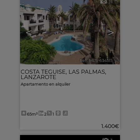
11
<
>
Ref.. MLS-634515
🔗
COSTA TEGUISE
,
LAS PALMAS,
LANZAROTE
Apartamento en alquiler
65m²
2
1
1.400€