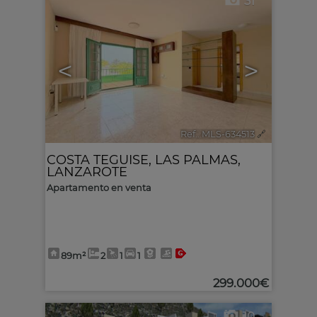
31
<
>
Ref.. MLS-634513
🔗
COSTA TEGUISE
,
LAS PALMAS,
LANZAROTE
Apartamento en venta
89m²
2
1
1
299.000€
10