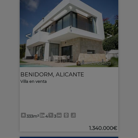
<
>
Ref.. MLS-634523
🔗
BENIDORM
,
ALICANTE
Villa en venta
333m²
4
3
1.340.000€