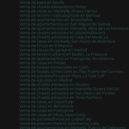
Venta de pisos en Sevilla
Venta de chalets adosados en Polop
Venta de casas en Marbella, Riviera Del Sol
Venta de terreno rústico/agrícola en Benissa
Venta de apartamentos en Jávea/Xàbia
Venta de apartamentos en San Miguel de Salinas
Venta de apartamentos en Marbella, Altos de Los Monteros
Venta de chalets adosados en Alicante/Alacant
Venta de chalets adosados en Cala Del Moral, La
Venta de casas en Marbella, San Pedro de Alcántara
Venta de fincas en Estepona
Venta de plazas de garaje en Madrid
Venta de terreno urbano en Bailén, La Frescura
Venta de apartamentos en Fuengirola, Torreblanca
Venta de casas en Pinoso
Venta de locales comerciales en Gijón
Venta de locales comerciales en Tías, Puerto del Carmen
Venta de parcelas/fincas en Mijas, La Cala Golf
Venta de estudios en Madrid
Venta de chalets adosados en Rojales
Venta de chalets adosados en Marbella, Riviera Del Sol
Venta de chalets adosados en San Pedro del Pinatar
Venta de chalets adosados en Torre Pacheco
Venta de casas en Calpe/Calp
Venta de casas en Benahavís
Venta de casas en Fuengirola
Venta de casas en Mijas, Mijas Costa
Venta de parcelas/fincas en Calpe/Calp
Venta de pisos en Madrid, Salamanca, Lista
Venta de apartamentos en Marbella, Puerto de Cabopino