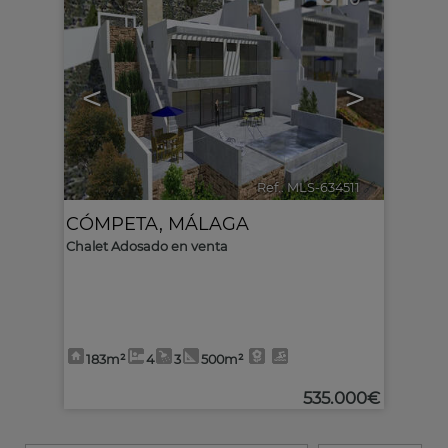
<
>
Ref.. MLS-634511
🔗
CÓMPETA
,
MÁLAGA
Chalet Adosado en venta
183m²
4
3
500m²
535.000€