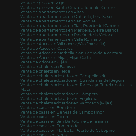
Venta de pisos en Vigo
Venta de pisos en Santa Cruz de Tenerife, Centro
Venta de apartamentos en Altea
Venta de apartamentos en Orihuela, Los Dolses
Venta de apartamentos en San Roque
Venta de apartamentos en Tías, Puerto del Carmen
Venta de apartamentos en Marbella, Sierra Blanca
Venta de apartamentos en Rincón de la Victoria
Venta de apartamentos en Valle Romano
Venta de Áticos en Villajoyosa/Vila Joiosa (la)
Venta de Áticos en Casares
Venta de Áticos en Marbella, San Pedro de Alcántara
Venta de Áticos en Mijas, Mijas Costa
Venta de Áticos en Ojén
Venta de chalets en Benissa
Venta de chalets en Telde
Venta de chalets adosados en Campello (el)
Venta de chalets adosados en Guardamar del Segura
Venta de chalets adosados en Torrevieja, Torrelamata - La
Mata
Venta de chalets adosados en Cómpeta
Venta de chalets adosados en Frigiliana
Venta de chalets adosados en Valtocado (Mijas)
Venta de casas en Benidorm
Venta de casas en Dehesa de Campoamor
Venta de casas en Dolores
Venta de casas en San Bartolomé de Tirajana
Venta de casas en Ponferrada
Venta de casas en Marbella, Puerto de Cabopino
Venta de casas en Nerja