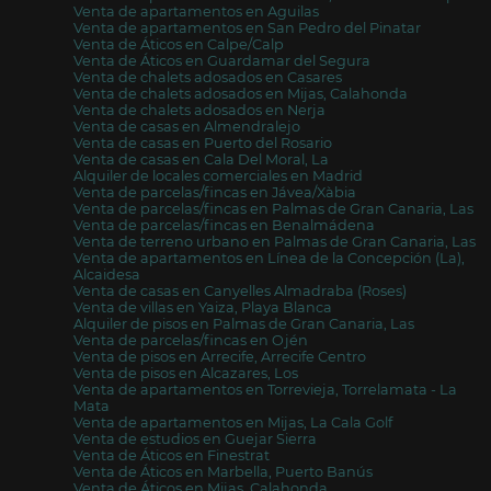
Venta de apartamentos en Aguilas
Venta de apartamentos en San Pedro del Pinatar
Venta de Áticos en Calpe/Calp
Venta de Áticos en Guardamar del Segura
Venta de chalets adosados en Casares
Venta de chalets adosados en Mijas, Calahonda
Venta de chalets adosados en Nerja
Venta de casas en Almendralejo
Venta de casas en Puerto del Rosario
Venta de casas en Cala Del Moral, La
Alquiler de locales comerciales en Madrid
Venta de parcelas/fincas en Jávea/Xàbia
Venta de parcelas/fincas en Palmas de Gran Canaria, Las
Venta de parcelas/fincas en Benalmádena
Venta de terreno urbano en Palmas de Gran Canaria, Las
Venta de apartamentos en Línea de la Concepción (La),
Alcaidesa
Venta de casas en Canyelles Almadraba (Roses)
Venta de villas en Yaiza, Playa Blanca
Alquiler de pisos en Palmas de Gran Canaria, Las
Venta de parcelas/fincas en Ojén
Venta de pisos en Arrecife, Arrecife Centro
Venta de pisos en Alcazares, Los
Venta de apartamentos en Torrevieja, Torrelamata - La
Mata
Venta de apartamentos en Mijas, La Cala Golf
Venta de estudios en Guejar Sierra
Venta de Áticos en Finestrat
Venta de Áticos en Marbella, Puerto Banús
Venta de Áticos en Mijas, Calahonda