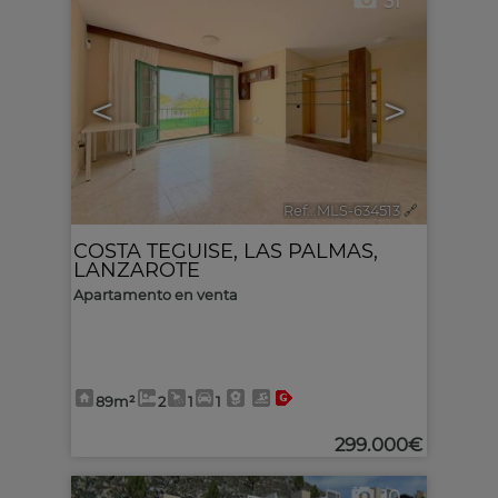
31
<
>
Ref.. MLS-634513
🔗
COSTA TEGUISE
,
LAS PALMAS,
LANZAROTE
Apartamento en venta
89m²
2
1
1
299.000€
10