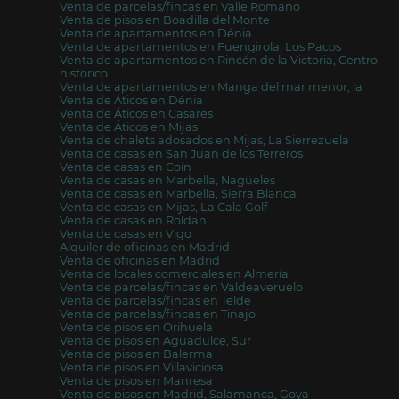
Venta de parcelas/fincas en Valle Romano
Venta de pisos en Boadilla del Monte
Venta de apartamentos en Dénia
Venta de apartamentos en Fuengirola, Los Pacos
Venta de apartamentos en Rincón de la Victoria, Centro
historico
Venta de apartamentos en Manga del mar menor, la
Venta de Áticos en Dénia
Venta de Áticos en Casares
Venta de Áticos en Mijas
Venta de chalets adosados en Mijas, La Sierrezuela
Venta de casas en San Juan de los Terreros
Venta de casas en Coín
Venta de casas en Marbella, Nagüeles
Venta de casas en Marbella, Sierra Blanca
Venta de casas en Mijas, La Cala Golf
Venta de casas en Roldan
Venta de casas en Vigo
Alquiler de oficinas en Madrid
Venta de oficinas en Madrid
Venta de locales comerciales en Almería
Venta de parcelas/fincas en Valdeaveruelo
Venta de parcelas/fincas en Telde
Venta de parcelas/fincas en Tinajo
Venta de pisos en Orihuela
Venta de pisos en Aguadulce, Sur
Venta de pisos en Balerma
Venta de pisos en Villaviciosa
Venta de pisos en Manresa
Venta de pisos en Madrid, Salamanca, Goya