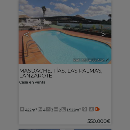
<
>
Ref.. MLS-634524
🔗
MASDACHE
,
TÍAS
,
LAS PALMAS,
LANZAROTE
Casa en venta
422m²
4
3
2
1.522m²
550.000€