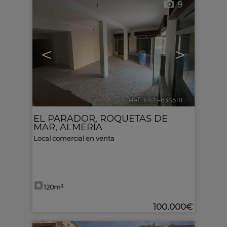
9
<
>
Ref.. MLS-634518
🔗
EL PARADOR
,
ROQUETAS DE
MAR
,
ALMERÍA
Local comercial en venta
120m²
100.000€