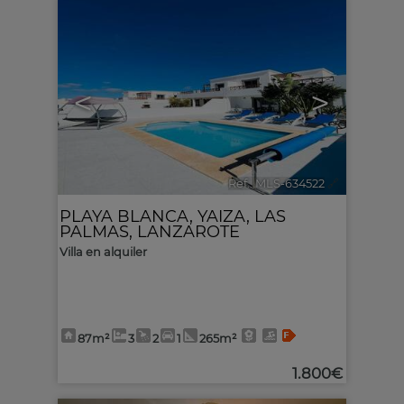
<
>
Ref.. MLS-634522
🔗
PLAYA BLANCA
,
YAIZA
,
LAS
PALMAS, LANZAROTE
Villa en alquiler
87m²
3
2
1
265m²
1.800€