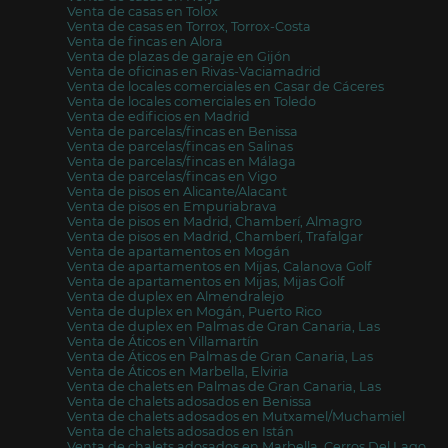
Venta de casas en Tolox
Venta de casas en Torrox, Torrox-Costa
Venta de fincas en Alora
Venta de plazas de garaje en Gijón
Venta de oficinas en Rivas-Vaciamadrid
Venta de locales comerciales en Casar de Cáceres
Venta de locales comerciales en Toledo
Venta de edificios en Madrid
Venta de parcelas/fincas en Benissa
Venta de parcelas/fincas en Salinas
Venta de parcelas/fincas en Málaga
Venta de parcelas/fincas en Vigo
Venta de pisos en Alicante/Alacant
Venta de pisos en Empuriabrava
Venta de pisos en Madrid, Chamberí, Almagro
Venta de pisos en Madrid, Chamberí, Trafalgar
Venta de apartamentos en Mogán
Venta de apartamentos en Mijas, Calanova Golf
Venta de apartamentos en Mijas, Mijas Golf
Venta de duplex en Almendralejo
Venta de duplex en Mogán, Puerto Rico
Venta de duplex en Palmas de Gran Canaria, Las
Venta de Áticos en Villamartín
Venta de Áticos en Palmas de Gran Canaria, Las
Venta de Áticos en Marbella, Elviria
Venta de chalets en Palmas de Gran Canaria, Las
Venta de chalets adosados en Benissa
Venta de chalets adosados en Mutxamel/Muchamiel
Venta de chalets adosados en Istán
Venta de chalets adosados en Marbella, Cerros Del Lago