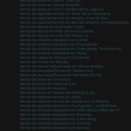
Venta de pisos en Vall d´Uixó (la)
Venta de pisos en Santa Brígida
Venta de pisos en San Cristóbal de la Laguna
Venta de apartamentos en Torre de la Horadada
Venta de apartamentos en Mogán, Puerto Rico
Venta de apartamentos en Benalmádena, Torrequebrada
Venta de Áticos en Orihuela-Costa
Venta de Áticos en Pilar de la Horadada
Venta de Áticos en Cala Del Moral, La
Venta de chalets adosados en Catral
Venta de chalets adosados en Fuengirola
Venta de chalets adosados en Fuengirola, Torreblanca
Venta de chalets adosados en Yecla
Venta de casas en Alhaurín el Grande
Venta de fincas en Ronda
Venta de naves industriales en Almendralejo
Venta de parcelas/fincas en Valdemoro
Venta de parcelas/fincas en Marbella, Elviria
Venta de pisos en Finestrat
Venta de pisos en Malahá (La)
Venta de pisos en Arucas
Venta de pisos en Rozas de Madrid (Las)
Venta de apartamentos en Alora
Venta de apartamentos en Estepona, El Paraiso
Venta de apartamentos en Fuengirola, Los Boliches
Venta de chalets adosados en Alfaz del pi / Alfàs del Pi
Venta de chalets adosados en Balones
Venta de chalets adosados en Cabo Roig
Venta de chalets adosados en Dolores
Venta de chalets adosados en Arenas