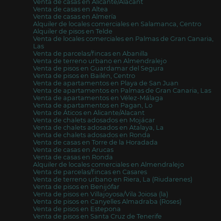
Venta de casas en Alicante/Alacant
Venta de casas en Altea
Venta de casas en Almería
Alquiler de locales comerciales en Salamanca, Centro
Alquiler de pisos en Telde
Venta de locales comerciales en Palmas de Gran Canaria,
Las
Venta de parcelas/fincas en Abanilla
Venta de terreno urbano en Almendralejo
Venta de pisos en Guardamar del Segura
Venta de pisos en Bailén, Centro
Venta de apartamentos en Playa de San Juan
Venta de apartamentos en Palmas de Gran Canaria, Las
Venta de apartamentos en Vélez-Málaga
Venta de apartamentos en Pagan, Lo
Venta de Áticos en Alicante/Alacant
Venta de chalets adosados en Mojácar
Venta de chalets adosados en Atalaya, La
Venta de chalets adosados en Ronda
Venta de casas en Torre de la Horadada
Venta de casas en Arucas
Venta de casas en Ronda
Alquiler de locales comerciales en Almendralejo
Venta de parcelas/fincas en Casares
Venta de terreno urbano en Riera, La (Riudarenes)
Venta de pisos en Benijófar
Venta de pisos en Villajoyosa/Vila Joiosa (la)
Venta de pisos en Canyelles Almadraba (Roses)
Venta de pisos en Estepona
Venta de pisos en Santa Cruz de Tenerife