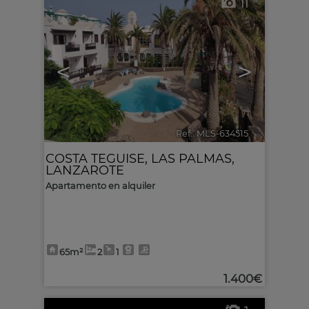
11
<
>
Ref.. MLS-634515
🔗
COSTA TEGUISE
,
LAS PALMAS,
LANZAROTE
Apartamento en alquiler
65m²
2
1
1.400€