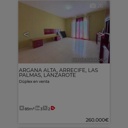
26
<
>
Ref.. MLS-634526
🔗
ARGANA ALTA
,
ARRECIFE
,
LAS
PALMAS, LANZAROTE
Dúplex en venta
85m²
3
2
260.000€