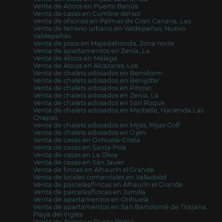
Venta de Áticos en Puerto Banús
Venta de casas en Cumbre del sol
Venta de oficinas en Palmas de Gran Canaria, Las
Venta de terreno urbano en Valdepeñas, Nuevo
Valdepeñas
Venta de pisos en Majadahonda, Zona norte
Venta de apartamentos en Zenia, La
Venta de Áticos en Málaga
Venta de Áticos en Alcazares, Los
Venta de chalets adosados en Benidorm
Venta de chalets adosados en Benijófar
Venta de chalets adosados en Pinoso
Venta de chalets adosados en Zenia, La
Venta de chalets adosados en San Roque
Venta de chalets adosados en Marbella, Hacienda Las
Chapas
Venta de chalets adosados en Mijas, Mijas Golf
Venta de chalets adosados en Ojén
Venta de casas en Orihuela-Costa
Venta de casas en Santa Pola
Venta de casas en La Oliva
Venta de casas en San Javier
Venta de fincas en Alhaurín el Grande
Venta de locales comerciales en Valladolid
Venta de parcelas/fincas en Alhaurín el Grande
Venta de parcelas/fincas en Jumilla
Venta de apartamentos en Orihuela
Venta de apartamentos en San Bartolomé de Tirajana,
Playa del Inglés
Venta de Áticos en Punta Prima