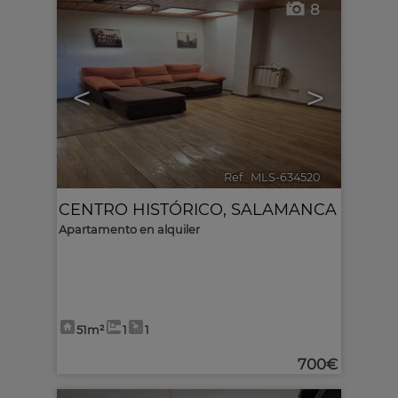
8
<
>
Ref.. MLS-634520
🔗
CENTRO HISTÓRICO
,
SALAMANCA
Apartamento en alquiler
51m²
1
1
700€