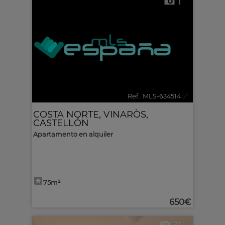
1
Ref.. MLS-634514
🔗
COSTA NORTE
,
VINARÒS
,
CASTELLÓN
Apartamento en alquiler
75m²
650€