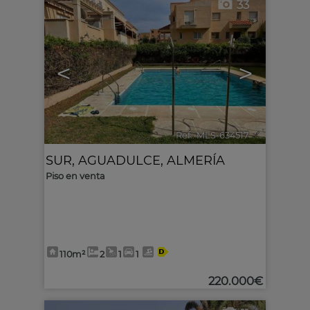
33
<
>
Ref.. MLS-634517
🔗
SUR
,
AGUADULCE
,
ALMERÍA
Piso en venta
110m²
2
1
1
220.000€