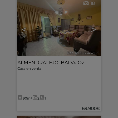
18
<
>
Ref.. MLS-634521
🔗
ALMENDRALEJO
,
BADAJOZ
Casa en venta
90m²
2
1
69.900€