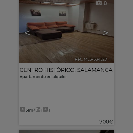
8
<
>
Ref.. MLS-634520
🔗
CENTRO HISTÓRICO
,
SALAMANCA
Apartamento en alquiler
51m²
1
1
700€