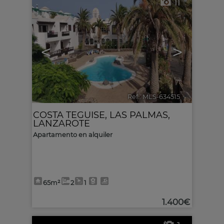
11
<
>
Ref.. MLS-634515
🔗
COSTA TEGUISE
,
LAS PALMAS,
LANZAROTE
Apartamento en alquiler
65m²
2
1
1.400€