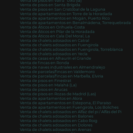
Venta de pisos en Vall d´Uixó (la)
Venta de pisos en Santa Brígida
Venta de pisos en San Cristóbal de la Laguna
Venta de apartamentos en Torre de la Horadada
Venta de apartamentos en Mogán, Puerto Rico
Venta de apartamentos en Benalmádena, Torrequebrada
Venta de Áticos en Orihuela-Costa
Venta de Áticos en Pilar de la Horadada
Venta de Áticos en Cala Del Moral, La
Venta de chalets adosados en Catral
Venta de chalets adosados en Fuengirola
Venta de chalets adosados en Fuengirola, Torreblanca
Venta de chalets adosados en Yecla
Venta de casas en Alhaurín el Grande
Venta de fincas en Ronda
Venta de naves industriales en Almendralejo
Venta de parcelas/fincas en Valdemoro
Venta de parcelas/fincas en Marbella, Elviria
Venta de pisos en Finestrat
Venta de pisos en Malahá (La)
Venta de pisos en Arucas
Venta de pisos en Rozas de Madrid (Las)
Venta de apartamentos en Alora
Venta de apartamentos en Estepona, El Paraiso
Venta de apartamentos en Fuengirola, Los Boliches
Venta de chalets adosados en Alfaz del pi / Alfàs del Pi
Venta de chalets adosados en Balones
Venta de chalets adosados en Cabo Roig
Venta de chalets adosados en Dolores
Venta de chalets adosados en Arenas