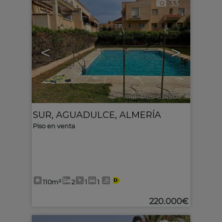
33
<
>
Ref.. MLS-634517
🔗
SUR
,
AGUADULCE
,
ALMERÍA
Piso en venta
110m²
2
1
1
220.000€