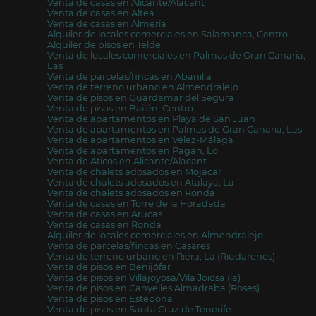
Venta de casas en Alicante/Alacant
Venta de casas en Altea
Venta de casas en Almería
Alquiler de locales comerciales en Salamanca, Centro
Alquiler de pisos en Telde
Venta de locales comerciales en Palmas de Gran Canaria,
Las
Venta de parcelas/fincas en Abanilla
Venta de terreno urbano en Almendralejo
Venta de pisos en Guardamar del Segura
Venta de pisos en Bailén, Centro
Venta de apartamentos en Playa de San Juan
Venta de apartamentos en Palmas de Gran Canaria, Las
Venta de apartamentos en Vélez-Málaga
Venta de apartamentos en Pagan, Lo
Venta de Áticos en Alicante/Alacant
Venta de chalets adosados en Mojácar
Venta de chalets adosados en Atalaya, La
Venta de chalets adosados en Ronda
Venta de casas en Torre de la Horadada
Venta de casas en Arucas
Venta de casas en Ronda
Alquiler de locales comerciales en Almendralejo
Venta de parcelas/fincas en Casares
Venta de terreno urbano en Riera, La (Riudarenes)
Venta de pisos en Benijófar
Venta de pisos en Villajoyosa/Vila Joiosa (la)
Venta de pisos en Canyelles Almadraba (Roses)
Venta de pisos en Estepona
Venta de pisos en Santa Cruz de Tenerife