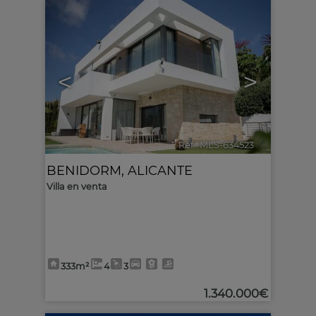
<
>
Ref.. MLS-634523
🔗
BENIDORM
,
ALICANTE
Villa en venta
333m²
4
3
1.340.000€