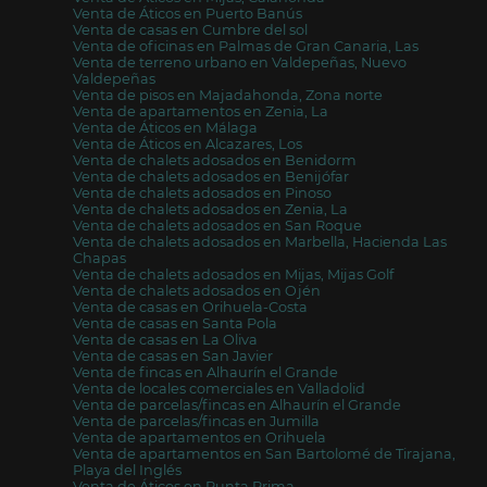
Venta de Áticos en Puerto Banús
Venta de casas en Cumbre del sol
Venta de oficinas en Palmas de Gran Canaria, Las
Venta de terreno urbano en Valdepeñas, Nuevo
Valdepeñas
Venta de pisos en Majadahonda, Zona norte
Venta de apartamentos en Zenia, La
Venta de Áticos en Málaga
Venta de Áticos en Alcazares, Los
Venta de chalets adosados en Benidorm
Venta de chalets adosados en Benijófar
Venta de chalets adosados en Pinoso
Venta de chalets adosados en Zenia, La
Venta de chalets adosados en San Roque
Venta de chalets adosados en Marbella, Hacienda Las
Chapas
Venta de chalets adosados en Mijas, Mijas Golf
Venta de chalets adosados en Ojén
Venta de casas en Orihuela-Costa
Venta de casas en Santa Pola
Venta de casas en La Oliva
Venta de casas en San Javier
Venta de fincas en Alhaurín el Grande
Venta de locales comerciales en Valladolid
Venta de parcelas/fincas en Alhaurín el Grande
Venta de parcelas/fincas en Jumilla
Venta de apartamentos en Orihuela
Venta de apartamentos en San Bartolomé de Tirajana,
Playa del Inglés
Venta de Áticos en Punta Prima