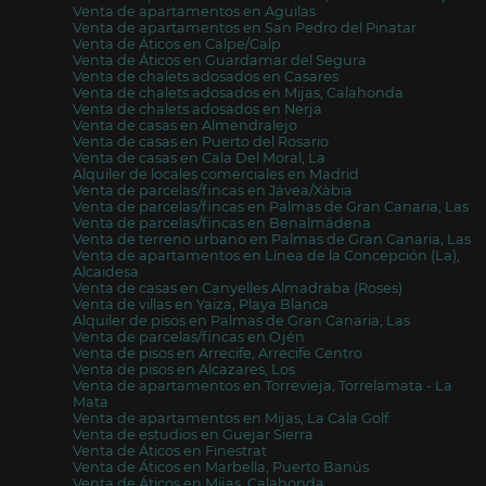
Venta de apartamentos en Aguilas
Venta de apartamentos en San Pedro del Pinatar
Venta de Áticos en Calpe/Calp
Venta de Áticos en Guardamar del Segura
Venta de chalets adosados en Casares
Venta de chalets adosados en Mijas, Calahonda
Venta de chalets adosados en Nerja
Venta de casas en Almendralejo
Venta de casas en Puerto del Rosario
Venta de casas en Cala Del Moral, La
Alquiler de locales comerciales en Madrid
Venta de parcelas/fincas en Jávea/Xàbia
Venta de parcelas/fincas en Palmas de Gran Canaria, Las
Venta de parcelas/fincas en Benalmádena
Venta de terreno urbano en Palmas de Gran Canaria, Las
Venta de apartamentos en Línea de la Concepción (La),
Alcaidesa
Venta de casas en Canyelles Almadraba (Roses)
Venta de villas en Yaiza, Playa Blanca
Alquiler de pisos en Palmas de Gran Canaria, Las
Venta de parcelas/fincas en Ojén
Venta de pisos en Arrecife, Arrecife Centro
Venta de pisos en Alcazares, Los
Venta de apartamentos en Torrevieja, Torrelamata - La
Mata
Venta de apartamentos en Mijas, La Cala Golf
Venta de estudios en Guejar Sierra
Venta de Áticos en Finestrat
Venta de Áticos en Marbella, Puerto Banús
Venta de Áticos en Mijas, Calahonda