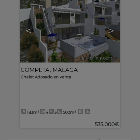
<
>
Ref.. MLS-634511
🔗
CÓMPETA
,
MÁLAGA
Chalet Adosado en venta
183m²
4
3
500m²
535.000€