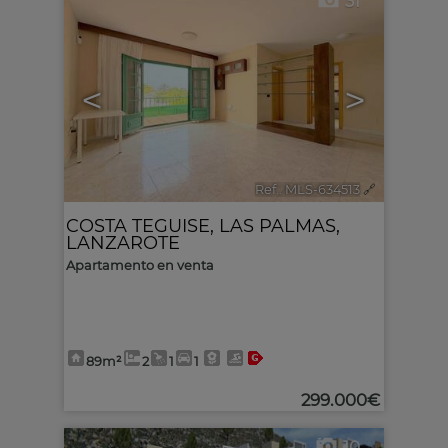
31
<
>
Ref.. MLS-634513
🔗
COSTA TEGUISE
,
LAS PALMAS,
LANZAROTE
Apartamento en venta
89m²
2
1
1
299.000€
10