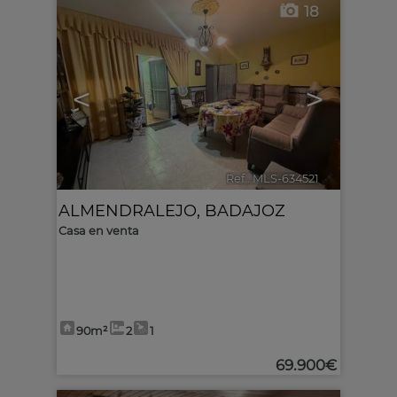
18
<
>
Ref.. MLS-634521
🔗
ALMENDRALEJO
,
BADAJOZ
Casa en venta
90m²
2
1
69.900€