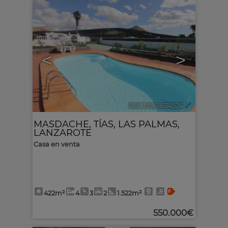
<
>
Ref.. MLS-634524
🔗
MASDACHE
,
TÍAS
,
LAS PALMAS,
LANZAROTE
Casa en venta
422m²
4
3
2
1.522m²
550.000€