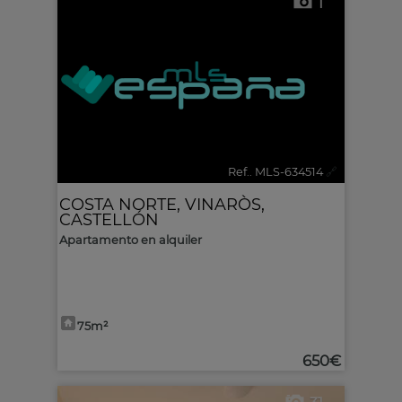
1
Ref.. MLS-634514
🔗
COSTA NORTE
,
VINARÒS
,
CASTELLÓN
Apartamento en alquiler
75m²
650€