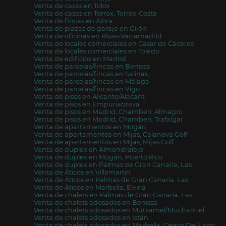
Venta de casas en Tolox
Venta de casas en Torrox, Torrox-Costa
Venta de fincas en Alora
Venta de plazas de garaje en Gijón
Venta de oficinas en Rivas-Vaciamadrid
Venta de locales comerciales en Casar de Cáceres
Venta de locales comerciales en Toledo
Venta de edificios en Madrid
Venta de parcelas/fincas en Benissa
Venta de parcelas/fincas en Salinas
Venta de parcelas/fincas en Málaga
Venta de parcelas/fincas en Vigo
Venta de pisos en Alicante/Alacant
Venta de pisos en Empuriabrava
Venta de pisos en Madrid, Chamberí, Almagro
Venta de pisos en Madrid, Chamberí, Trafalgar
Venta de apartamentos en Mogán
Venta de apartamentos en Mijas, Calanova Golf
Venta de apartamentos en Mijas, Mijas Golf
Venta de duplex en Almendralejo
Venta de duplex en Mogán, Puerto Rico
Venta de duplex en Palmas de Gran Canaria, Las
Venta de Áticos en Villamartín
Venta de Áticos en Palmas de Gran Canaria, Las
Venta de Áticos en Marbella, Elviria
Venta de chalets en Palmas de Gran Canaria, Las
Venta de chalets adosados en Benissa
Venta de chalets adosados en Mutxamel/Muchamiel
Venta de chalets adosados en Istán
Venta de chalets adosados en Marbella, Cerros Del Lago