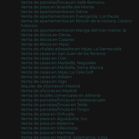
Venta de parcelas/fincas en Valle Romano
Venta de pisos en Boadilla del Monte
Venta de apartamentos en Dénia
Venta de apartamentos en Fuengirola, Los Pacos
Venta de apartamentos en Rincón de la Victoria, Centro
historico
Venta de apartamentos en Manga del mar menor, la
Venta de Áticos en Dénia
Venta de Áticos en Casares
Venta de Áticos en Mijas
Venta de chalets adosados en Mijas, La Sierrezuela
Venta de casas en San Juan de los Terreros
Venta de casas en Coín
Venta de casas en Marbella, Nagüeles
Venta de casas en Marbella, Sierra Blanca
Venta de casas en Mijas, La Cala Golf
Venta de casas en Roldan
Venta de casas en Vigo
Alquiler de oficinas en Madrid
Venta de oficinas en Madrid
Venta de locales comerciales en Almería
Venta de parcelas/fincas en Valdeaveruelo
Venta de parcelas/fincas en Telde
Venta de parcelas/fincas en Tinajo
Venta de pisos en Orihuela
Venta de pisos en Aguadulce, Sur
Venta de pisos en Balerma
Venta de pisos en Villaviciosa
Venta de pisos en Manresa
Venta de pisos en Madrid, Salamanca, Goya