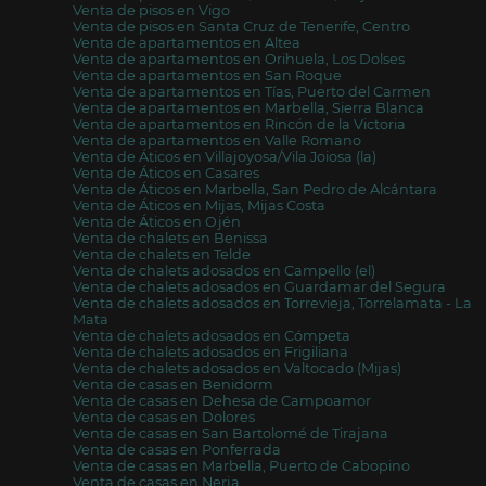
Venta de pisos en Vigo
Venta de pisos en Santa Cruz de Tenerife, Centro
Venta de apartamentos en Altea
Venta de apartamentos en Orihuela, Los Dolses
Venta de apartamentos en San Roque
Venta de apartamentos en Tías, Puerto del Carmen
Venta de apartamentos en Marbella, Sierra Blanca
Venta de apartamentos en Rincón de la Victoria
Venta de apartamentos en Valle Romano
Venta de Áticos en Villajoyosa/Vila Joiosa (la)
Venta de Áticos en Casares
Venta de Áticos en Marbella, San Pedro de Alcántara
Venta de Áticos en Mijas, Mijas Costa
Venta de Áticos en Ojén
Venta de chalets en Benissa
Venta de chalets en Telde
Venta de chalets adosados en Campello (el)
Venta de chalets adosados en Guardamar del Segura
Venta de chalets adosados en Torrevieja, Torrelamata - La
Mata
Venta de chalets adosados en Cómpeta
Venta de chalets adosados en Frigiliana
Venta de chalets adosados en Valtocado (Mijas)
Venta de casas en Benidorm
Venta de casas en Dehesa de Campoamor
Venta de casas en Dolores
Venta de casas en San Bartolomé de Tirajana
Venta de casas en Ponferrada
Venta de casas en Marbella, Puerto de Cabopino
Venta de casas en Nerja