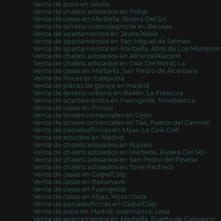
Venta de pisos en Sevilla
Venta de chalets adosados en Polop
Venta de casas en Marbella, Riviera Del Sol
Venta de terreno rústico/agrícola en Benissa
Venta de apartamentos en Jávea/Xàbia
Venta de apartamentos en San Miguel de Salinas
Venta de apartamentos en Marbella, Altos de Los Monteros
Venta de chalets adosados en Alicante/Alacant
Venta de chalets adosados en Cala Del Moral, La
Venta de casas en Marbella, San Pedro de Alcántara
Venta de fincas en Estepona
Venta de plazas de garaje en Madrid
Venta de terreno urbano en Bailén, La Frescura
Venta de apartamentos en Fuengirola, Torreblanca
Venta de casas en Pinoso
Venta de locales comerciales en Gijón
Venta de locales comerciales en Tías, Puerto del Carmen
Venta de parcelas/fincas en Mijas, La Cala Golf
Venta de estudios en Madrid
Venta de chalets adosados en Rojales
Venta de chalets adosados en Marbella, Riviera Del Sol
Venta de chalets adosados en San Pedro del Pinatar
Venta de chalets adosados en Torre Pacheco
Venta de casas en Calpe/Calp
Venta de casas en Benahavís
Venta de casas en Fuengirola
Venta de casas en Mijas, Mijas Costa
Venta de parcelas/fincas en Calpe/Calp
Venta de pisos en Madrid, Salamanca, Lista
Venta de apartamentos en Marbella, Puerto de Cabopino