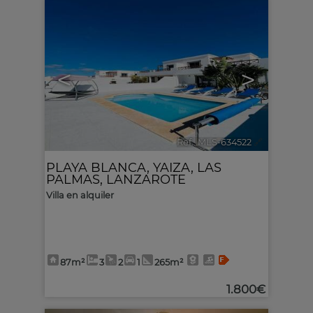
<
>
Ref.. MLS-634522
🔗
PLAYA BLANCA
,
YAIZA
,
LAS
PALMAS, LANZAROTE
Villa en alquiler
87m²
3
2
1
265m²
1.800€