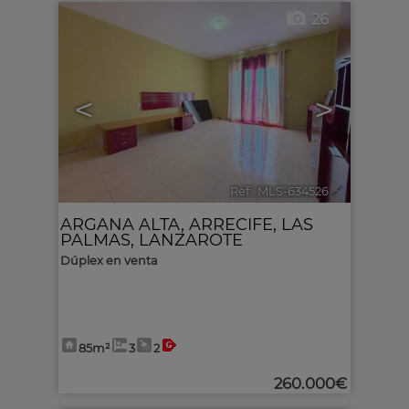
26
<
>
Ref.. MLS-634526
🔗
ARGANA ALTA
,
ARRECIFE
,
LAS
PALMAS, LANZAROTE
Dúplex en venta
85m²
3
2
260.000€