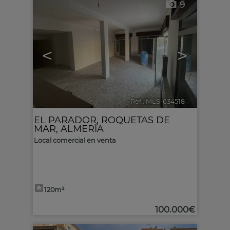
9
<
>
Ref.. MLS-634518
🔗
EL PARADOR
,
ROQUETAS DE
MAR
,
ALMERÍA
Local comercial en venta
120m²
100.000€