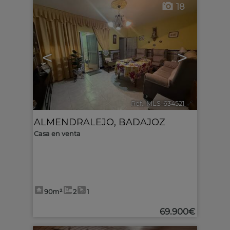
18
<
>
Ref.. MLS-634521
🔗
ALMENDRALEJO
,
BADAJOZ
Casa en venta
90m²
2
1
69.900€