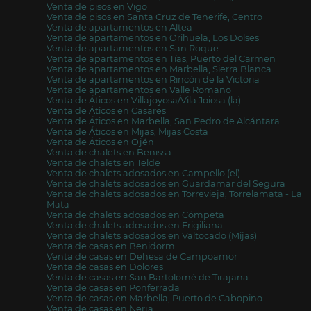
Venta de pisos en Vigo
Venta de pisos en Santa Cruz de Tenerife, Centro
Venta de apartamentos en Altea
Venta de apartamentos en Orihuela, Los Dolses
Venta de apartamentos en San Roque
Venta de apartamentos en Tías, Puerto del Carmen
Venta de apartamentos en Marbella, Sierra Blanca
Venta de apartamentos en Rincón de la Victoria
Venta de apartamentos en Valle Romano
Venta de Áticos en Villajoyosa/Vila Joiosa (la)
Venta de Áticos en Casares
Venta de Áticos en Marbella, San Pedro de Alcántara
Venta de Áticos en Mijas, Mijas Costa
Venta de Áticos en Ojén
Venta de chalets en Benissa
Venta de chalets en Telde
Venta de chalets adosados en Campello (el)
Venta de chalets adosados en Guardamar del Segura
Venta de chalets adosados en Torrevieja, Torrelamata - La
Mata
Venta de chalets adosados en Cómpeta
Venta de chalets adosados en Frigiliana
Venta de chalets adosados en Valtocado (Mijas)
Venta de casas en Benidorm
Venta de casas en Dehesa de Campoamor
Venta de casas en Dolores
Venta de casas en San Bartolomé de Tirajana
Venta de casas en Ponferrada
Venta de casas en Marbella, Puerto de Cabopino
Venta de casas en Nerja