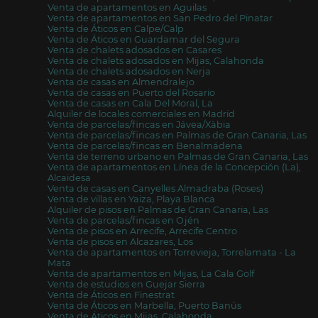
Venta de apartamentos en Aguilas
Venta de apartamentos en San Pedro del Pinatar
Venta de Áticos en Calpe/Calp
Venta de Áticos en Guardamar del Segura
Venta de chalets adosados en Casares
Venta de chalets adosados en Mijas, Calahonda
Venta de chalets adosados en Nerja
Venta de casas en Almendralejo
Venta de casas en Puerto del Rosario
Venta de casas en Cala Del Moral, La
Alquiler de locales comerciales en Madrid
Venta de parcelas/fincas en Jávea/Xàbia
Venta de parcelas/fincas en Palmas de Gran Canaria, Las
Venta de parcelas/fincas en Benalmádena
Venta de terreno urbano en Palmas de Gran Canaria, Las
Venta de apartamentos en Línea de la Concepción (La),
Alcaidesa
Venta de casas en Canyelles Almadraba (Roses)
Venta de villas en Yaiza, Playa Blanca
Alquiler de pisos en Palmas de Gran Canaria, Las
Venta de parcelas/fincas en Ojén
Venta de pisos en Arrecife, Arrecife Centro
Venta de pisos en Alcazares, Los
Venta de apartamentos en Torrevieja, Torrelamata - La
Mata
Venta de apartamentos en Mijas, La Cala Golf
Venta de estudios en Guejar Sierra
Venta de Áticos en Finestrat
Venta de Áticos en Marbella, Puerto Banús
Venta de Áticos en Mijas, Calahonda