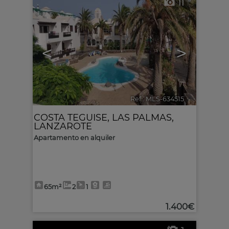
11
<
>
Ref.. MLS-634515
🔗
COSTA TEGUISE
,
LAS PALMAS,
LANZAROTE
Apartamento en alquiler
65m²
2
1
1.400€