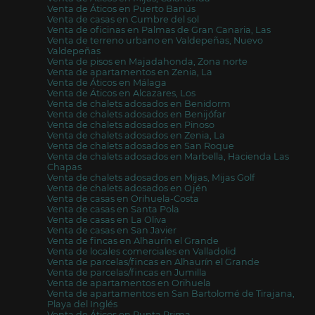
Venta de Áticos en Puerto Banús
Venta de casas en Cumbre del sol
Venta de oficinas en Palmas de Gran Canaria, Las
Venta de terreno urbano en Valdepeñas, Nuevo
Valdepeñas
Venta de pisos en Majadahonda, Zona norte
Venta de apartamentos en Zenia, La
Venta de Áticos en Málaga
Venta de Áticos en Alcazares, Los
Venta de chalets adosados en Benidorm
Venta de chalets adosados en Benijófar
Venta de chalets adosados en Pinoso
Venta de chalets adosados en Zenia, La
Venta de chalets adosados en San Roque
Venta de chalets adosados en Marbella, Hacienda Las
Chapas
Venta de chalets adosados en Mijas, Mijas Golf
Venta de chalets adosados en Ojén
Venta de casas en Orihuela-Costa
Venta de casas en Santa Pola
Venta de casas en La Oliva
Venta de casas en San Javier
Venta de fincas en Alhaurín el Grande
Venta de locales comerciales en Valladolid
Venta de parcelas/fincas en Alhaurín el Grande
Venta de parcelas/fincas en Jumilla
Venta de apartamentos en Orihuela
Venta de apartamentos en San Bartolomé de Tirajana,
Playa del Inglés
Venta de Áticos en Punta Prima