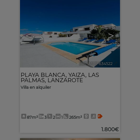
<
>
Ref.. MLS-634522
🔗
PLAYA BLANCA
,
YAIZA
,
LAS
PALMAS, LANZAROTE
Villa en alquiler
87m²
3
2
1
265m²
1.800€