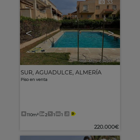
33
<
>
Ref.. MLS-634517
🔗
SUR
,
AGUADULCE
,
ALMERÍA
Piso en venta
110m²
2
1
1
220.000€