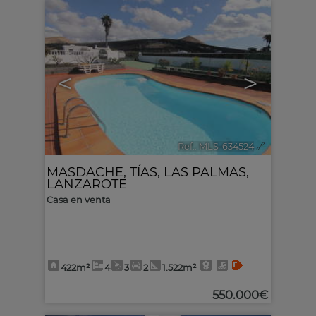
<
>
Ref.. MLS-634524
🔗
MASDACHE
,
TÍAS
,
LAS PALMAS,
LANZAROTE
Casa en venta
422m²
4
3
2
1.522m²
550.000€