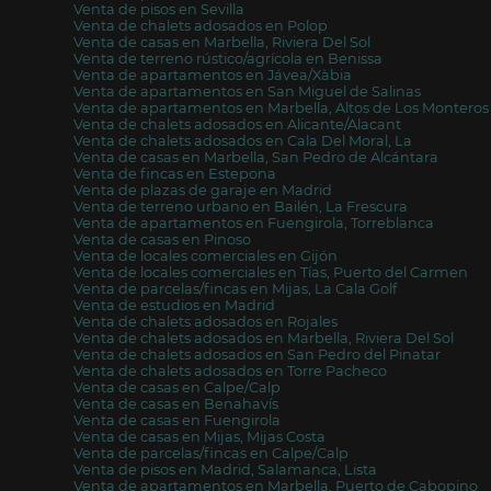
Venta de pisos en Sevilla
Venta de chalets adosados en Polop
Venta de casas en Marbella, Riviera Del Sol
Venta de terreno rústico/agrícola en Benissa
Venta de apartamentos en Jávea/Xàbia
Venta de apartamentos en San Miguel de Salinas
Venta de apartamentos en Marbella, Altos de Los Monteros
Venta de chalets adosados en Alicante/Alacant
Venta de chalets adosados en Cala Del Moral, La
Venta de casas en Marbella, San Pedro de Alcántara
Venta de fincas en Estepona
Venta de plazas de garaje en Madrid
Venta de terreno urbano en Bailén, La Frescura
Venta de apartamentos en Fuengirola, Torreblanca
Venta de casas en Pinoso
Venta de locales comerciales en Gijón
Venta de locales comerciales en Tías, Puerto del Carmen
Venta de parcelas/fincas en Mijas, La Cala Golf
Venta de estudios en Madrid
Venta de chalets adosados en Rojales
Venta de chalets adosados en Marbella, Riviera Del Sol
Venta de chalets adosados en San Pedro del Pinatar
Venta de chalets adosados en Torre Pacheco
Venta de casas en Calpe/Calp
Venta de casas en Benahavís
Venta de casas en Fuengirola
Venta de casas en Mijas, Mijas Costa
Venta de parcelas/fincas en Calpe/Calp
Venta de pisos en Madrid, Salamanca, Lista
Venta de apartamentos en Marbella, Puerto de Cabopino