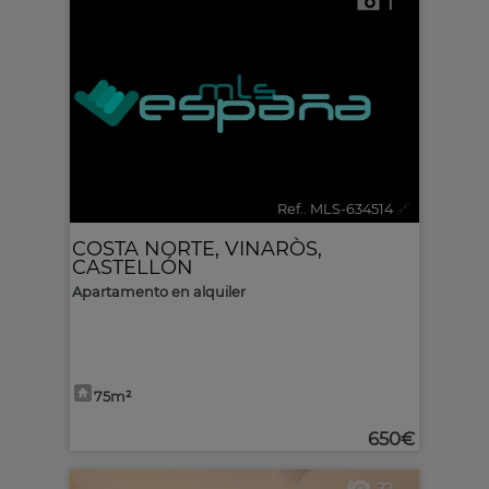
1
Ref.. MLS-634514
🔗
COSTA NORTE
,
VINARÒS
,
CASTELLÓN
Apartamento en alquiler
75m²
650€