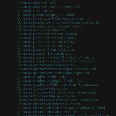
Venta de casas en Tolox
Venta de casas en Torrox, Torrox-Costa
Venta de fincas en Alora
Venta de plazas de garaje en Gijón
Venta de oficinas en Rivas-Vaciamadrid
Venta de locales comerciales en Casar de Cáceres
Venta de locales comerciales en Toledo
Venta de edificios en Madrid
Venta de parcelas/fincas en Benissa
Venta de parcelas/fincas en Salinas
Venta de parcelas/fincas en Málaga
Venta de parcelas/fincas en Vigo
Venta de pisos en Alicante/Alacant
Venta de pisos en Empuriabrava
Venta de pisos en Madrid, Chamberí, Almagro
Venta de pisos en Madrid, Chamberí, Trafalgar
Venta de apartamentos en Mogán
Venta de apartamentos en Mijas, Calanova Golf
Venta de apartamentos en Mijas, Mijas Golf
Venta de duplex en Almendralejo
Venta de duplex en Mogán, Puerto Rico
Venta de duplex en Palmas de Gran Canaria, Las
Venta de Áticos en Villamartín
Venta de Áticos en Palmas de Gran Canaria, Las
Venta de Áticos en Marbella, Elviria
Venta de chalets en Palmas de Gran Canaria, Las
Venta de chalets adosados en Benissa
Venta de chalets adosados en Mutxamel/Muchamiel
Venta de chalets adosados en Istán
Venta de chalets adosados en Marbella, Cerros Del Lago