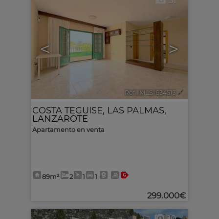
31
<
>
Ref.. MLS-634513
🔗
COSTA TEGUISE
,
LAS PALMAS,
LANZAROTE
Apartamento en venta
89m²
2
1
1
299.000€
10