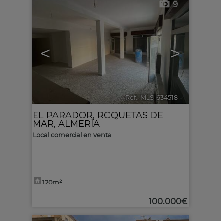
9
<
>
Ref.. MLS-634518
🔗
EL PARADOR
,
ROQUETAS DE
MAR
,
ALMERÍA
Local comercial en venta
120m²
100.000€