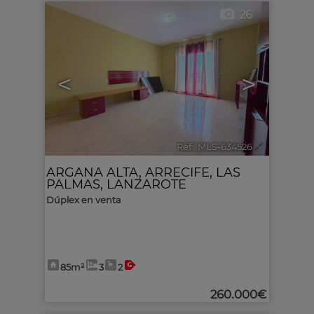
26
<
>
Ref.. MLS-634526
🔗
ARGANA ALTA
,
ARRECIFE
,
LAS
PALMAS, LANZAROTE
Dúplex en venta
85m²
3
2
260.000€