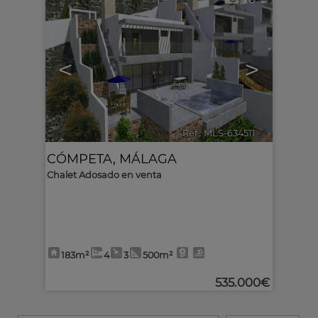
<
>
Ref.. MLS-634511
🔗
CÓMPETA
,
MÁLAGA
Chalet Adosado en venta
183m²
4
3
500m²
535.000€