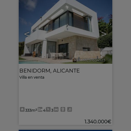
<
>
Ref.. MLS-634523
🔗
BENIDORM
,
ALICANTE
Villa en venta
333m²
4
3
1.340.000€