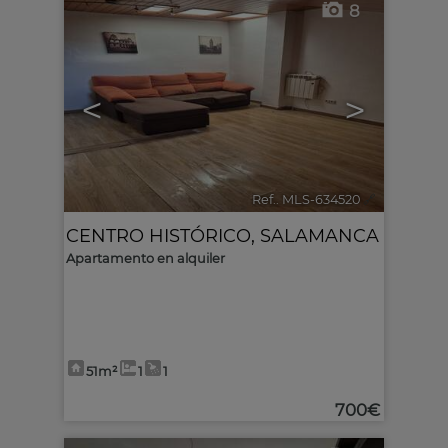
8
<
>
Ref.. MLS-634520
🔗
CENTRO HISTÓRICO
,
SALAMANCA
Apartamento en alquiler
51m²
1
1
700€