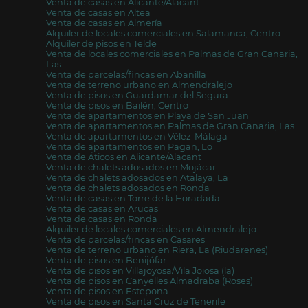
Venta de casas en Alicante/Alacant
Venta de casas en Altea
Venta de casas en Almería
Alquiler de locales comerciales en Salamanca, Centro
Alquiler de pisos en Telde
Venta de locales comerciales en Palmas de Gran Canaria,
Las
Venta de parcelas/fincas en Abanilla
Venta de terreno urbano en Almendralejo
Venta de pisos en Guardamar del Segura
Venta de pisos en Bailén, Centro
Venta de apartamentos en Playa de San Juan
Venta de apartamentos en Palmas de Gran Canaria, Las
Venta de apartamentos en Vélez-Málaga
Venta de apartamentos en Pagan, Lo
Venta de Áticos en Alicante/Alacant
Venta de chalets adosados en Mojácar
Venta de chalets adosados en Atalaya, La
Venta de chalets adosados en Ronda
Venta de casas en Torre de la Horadada
Venta de casas en Arucas
Venta de casas en Ronda
Alquiler de locales comerciales en Almendralejo
Venta de parcelas/fincas en Casares
Venta de terreno urbano en Riera, La (Riudarenes)
Venta de pisos en Benijófar
Venta de pisos en Villajoyosa/Vila Joiosa (la)
Venta de pisos en Canyelles Almadraba (Roses)
Venta de pisos en Estepona
Venta de pisos en Santa Cruz de Tenerife